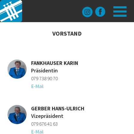
MENÜ
HOME
VORSTAND
MUSIKTAGE
125 JAHRE
FANKHAUSER KARIN
MUSIKGES
Präsidentin
079 738 90 70
GALERIE
E-Mail
PRESSE
GERBER HANS-ULRICH
LINKS & K
Vizepräsident
079 676 41 63
MITGLIEDE
E-Mail